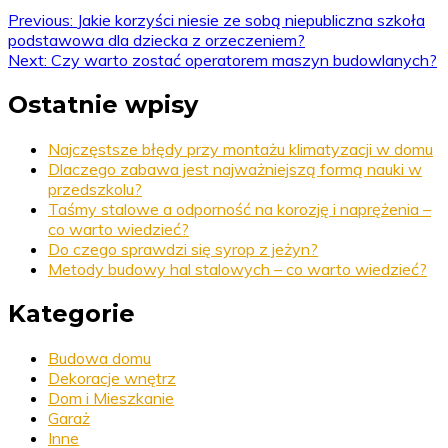
Previous:
Jakie korzyści niesie ze sobą niepubliczna szkoła
podstawowa dla dziecka z orzeczeniem?
Next:
Czy warto zostać operatorem maszyn budowlanych?
Ostatnie wpisy
Najczęstsze błędy przy montażu klimatyzacji w domu
Dlaczego zabawa jest najważniejszą formą nauki w
przedszkolu?
Taśmy stalowe a odporność na korozję i naprężenia –
co warto wiedzieć?
Do czego sprawdzi się syrop z jeżyn?
Metody budowy hal stalowych – co warto wiedzieć?
Kategorie
Budowa domu
Dekoracje wnętrz
Dom i Mieszkanie
Garaż
Inne