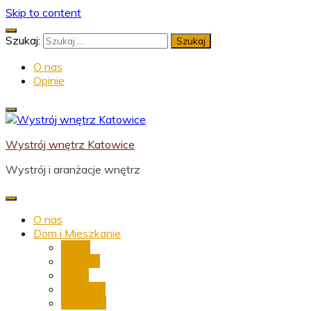
Skip to content
Szukaj:
O nas
Opinie
Wystrój wnętrz Katowice
Wystrój i aranżacje wnętrz
O nas
Dom i Mieszkanie
Garaż
Kuchnia
Salon
Sypialnia
Łazienka