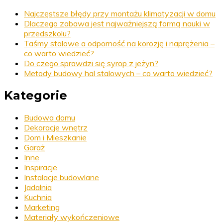
Najczęstsze błędy przy montażu klimatyzacji w domu
Dlaczego zabawa jest najważniejszą formą nauki w
przedszkolu?
Taśmy stalowe a odporność na korozję i naprężenia –
co warto wiedzieć?
Do czego sprawdzi się syrop z jeżyn?
Metody budowy hal stalowych – co warto wiedzieć?
Kategorie
Budowa domu
Dekoracje wnętrz
Dom i Mieszkanie
Garaż
Inne
Inspiracje
Instalacje budowlane
Jadalnia
Kuchnia
Marketing
Materiały wykończeniowe