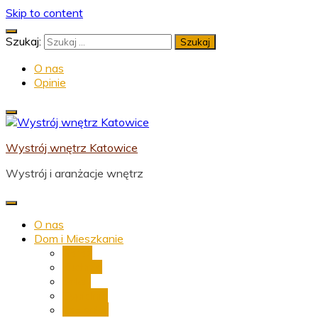
Skip to content
Szukaj:
O nas
Opinie
Wystrój wnętrz Katowice
Wystrój i aranżacje wnętrz
O nas
Dom i Mieszkanie
Garaż
Kuchnia
Salon
Sypialnia
Łazienka