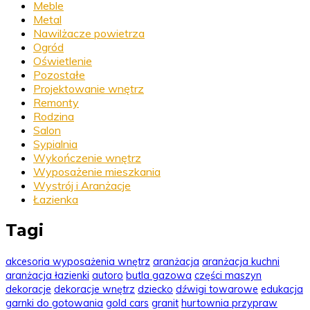
Meble
Metal
Nawilżacze powietrza
Ogród
Oświetlenie
Pozostałe
Projektowanie wnętrz
Remonty
Rodzina
Salon
Sypialnia
Wykończenie wnętrz
Wyposażenie mieszkania
Wystrój i Aranżacje
Łazienka
Tagi
akcesoria wyposażenia wnętrz
aranżacja
aranżacja kuchni
aranżacja łazienki
autoro
butla gazowa
części maszyn
dekoracje
dekoracje wnętrz
dziecko
dźwigi towarowe
edukacja
garnki do gotowania
gold cars
granit
hurtownia przypraw